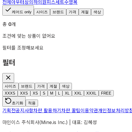
전체
아우터
상의
하의
원피스
세트
수영복
케어드 only
사이즈
브랜드
가격
계절
색상
총
0
개
조건에 맞는 상품이 없어요
필터를 조정해보세요
필터
사이즈
브랜드
가격
계절
색상
XXXS
XXS
XS
S
M
L
XL
XXL
XXXL
FREE
초기화
적용
기획전
공지사항
차란 활용하기
차란 꿀팁
이용약관
개인정보처리방
마인이스 주식회사(Mine.is Inc.) | 대표: 김혜성