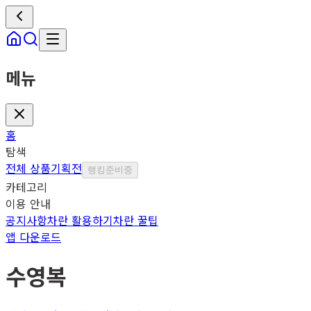
메뉴
홈
탐색
전체 상품
기획전
랭킹
준비중
카테고리
이용 안내
공지사항
차란 활용하기
차란 꿀팁
앱 다운로드
수영복