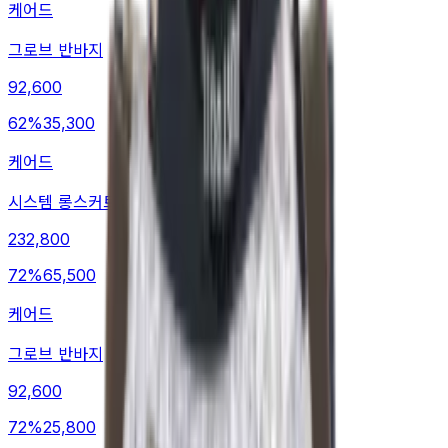
케어드
그로브 반바지
92,600
62
%
35,300
케어드
시스템 롱스커트
232,800
72
%
65,500
케어드
그로브 반바지
92,600
72
%
25,800