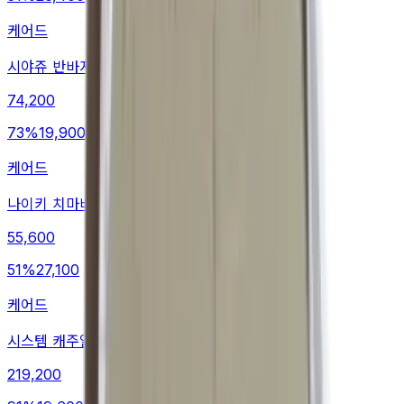
케어드
시야쥬 반바지
74,200
73
%
19,900
케어드
나이키 치마바지
55,600
51
%
27,100
케어드
시스템 캐주얼팬츠
219,200