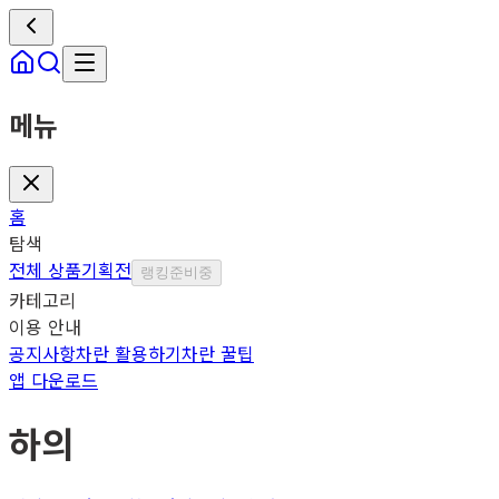
메뉴
홈
탐색
전체 상품
기획전
랭킹
준비중
카테고리
이용 안내
공지사항
차란 활용하기
차란 꿀팁
앱 다운로드
하의