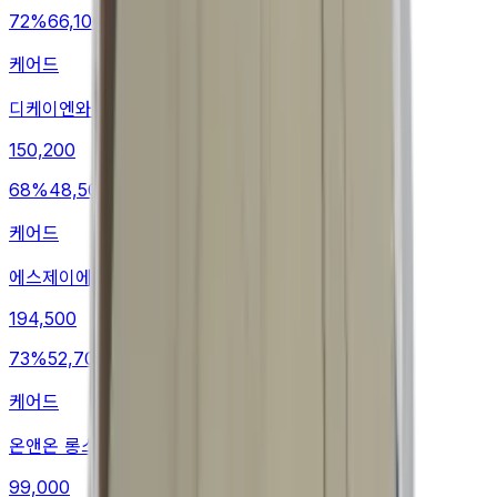
72
%
66,100
케어드
디케이엔와이 캐주얼팬츠
150,200
68
%
48,500
케어드
에스제이에스제이 미니스커트
194,500
73
%
52,700
케어드
온앤온 롱스커트
99,000