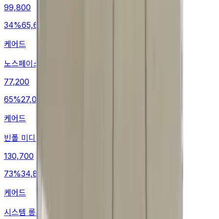
99,800
34
%
65,600
케어드
노스페이스 레깅스
77,200
65
%
27,000
케어드
빈폴 미디스커트
130,700
73
%
34,800
케어드
시스템 롱스커트