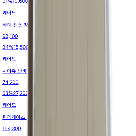
91
%
19,600
케어드
타미 진스 청바지
98,100
84
%
15,500
케어드
시야쥬 반바지
74,200
63
%
27,200
케어드
파리게이츠 트레이닝팬츠
164,300