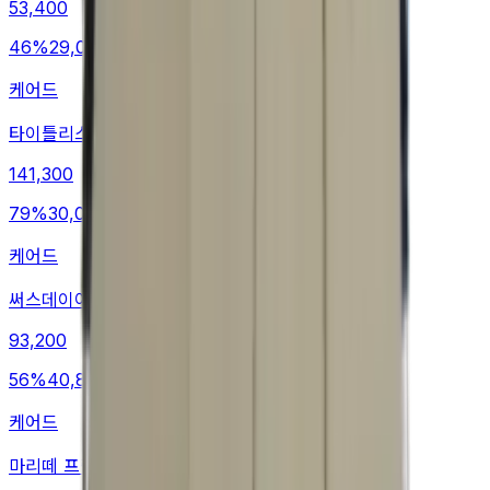
53,400
46
%
29,000
케어드
타이틀리스트 치마바지
141,300
79
%
30,000
케어드
써스데이아일랜드 롱스커트
93,200
56
%
40,800
케어드
마리떼 프랑소와 저버 청바지