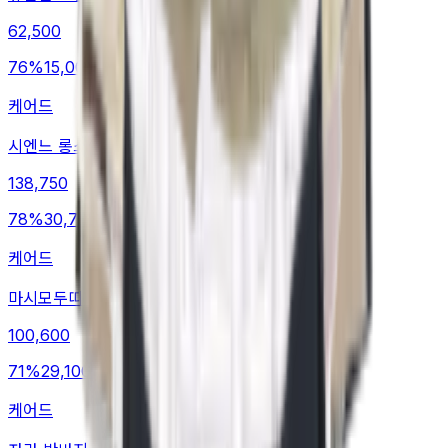
62,500
76
%
15,000
케어드
시엔느 롱스커트
138,750
78
%
30,700
케어드
마시모두띠 롱스커트
100,600
71
%
29,100
케어드