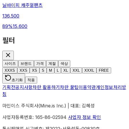
닐바이피 캐주얼팬츠
136,500
89
%
15,600
필터
사이즈
브랜드
가격
계절
색상
XXXS
XXS
XS
S
M
L
XL
XXL
XXXL
FREE
초기화
적용
기획전
공지사항
차란 활용하기
차란 꿀팁
이용약관
개인정보처리방
침
마인이스 주식회사(Mine.is Inc.) | 대표: 김혜성
사업자등록번호: 165-86-02594
사업자 정보 확인
통신판매업 신고번호: 제2022-서울성동-00830호