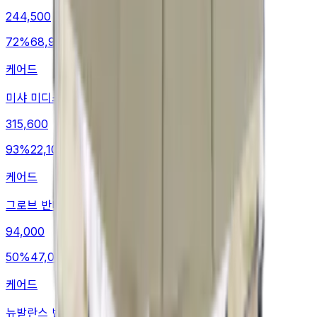
244,500
72
%
68,900
케어드
미샤 미디스커트
315,600
93
%
22,100
케어드
그로브 반바지
94,000
50
%
47,000
케어드
뉴발란스 반바지