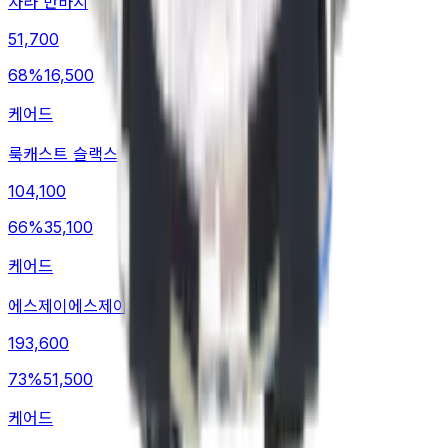
자라 반바지
51,700
68
%
16,500
케어드
룩캐스트 슬랙스
104,100
66
%
35,100
케어드
에스제이에스제이 미디스커트
193,600
73
%
51,500
케어드