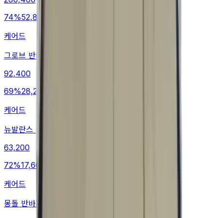
74
%
52,800
케어드
그로브 반바지
92,400
69
%
28,200
케어드
뉴발란스 반바지
63,200
72
%
17,600
케어드
몽돌 반바지