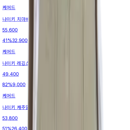
케어드
나이키 치마바지
55,600
41
%
32,900
케어드
나이키 레깅스
49,400
82
%
9,000
케어드
나이키 캐주얼팬츠
53,800
51
%
26,400