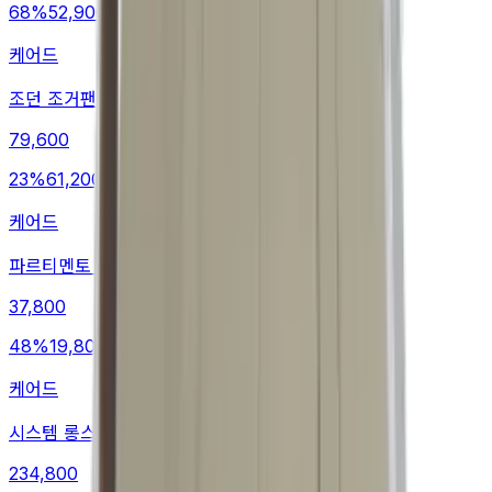
68
%
52,900
케어드
조던 조거팬츠
79,600
23
%
61,200
케어드
파르티멘토 미니스커트
37,800
48
%
19,800
케어드
시스템 롱스커트
234,800