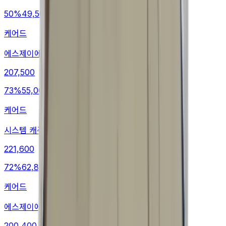
50
%
49,500
케어드
에스제이에스제이 롱스커트
207,500
73
%
55,000
케어드
시스템 캐주얼팬츠
221,600
72
%
62,800
케어드
에스제이에스제이 슬랙스
200,400