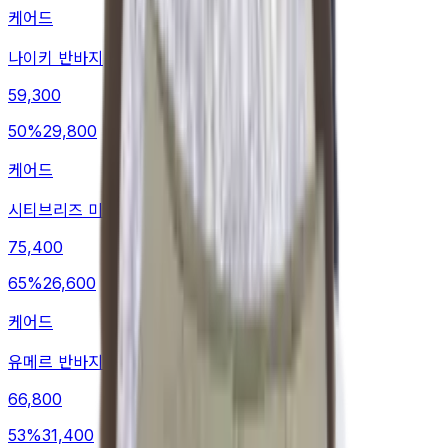
케어드
나이키 반바지
59,300
50
%
29,800
케어드
시티브리즈 미니스커트
75,400
65
%
26,600
케어드
유메르 반바지
66,800
53
%
31,400