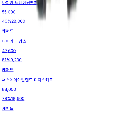
나이키 트레이닝팬츠
55,000
49
%
28,000
케어드
나이키 레깅스
47,600
81
%
9,200
케어드
써스데이아일랜드 미디스커트
88,000
79
%
18,600
케어드