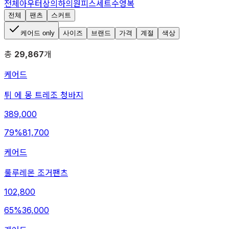
전체
아우터
상의
하의
원피스
세트
수영복
전체
팬츠
스커트
케어드 only
사이즈
브랜드
가격
계절
색상
총
29,867
개
케어드
튀 에 몽 트레조 청바지
389,000
79
%
81,700
케어드
룰루레몬 조거팬츠
102,800
65
%
36,000