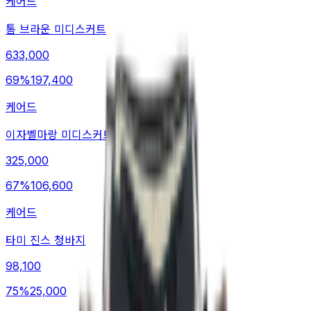
케어드
톰 브라운 미디스커트
633,000
69
%
197,400
케어드
이자벨마랑 미디스커트
325,000
67
%
106,600
케어드
타미 진스 청바지
98,100
75
%
25,000