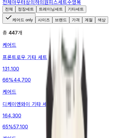
전체
아우터
상의
하의
원피스
세트
수영복
전체
정장세트
트레이닝세트
기타세트
케어드 only
사이즈
브랜드
가격
계절
색상
총
447
개
케어드
프론트로우 기타 세트
131,100
66
%
44,700
케어드
디케이엔와이 기타 세트
164,300
65
%
57,100