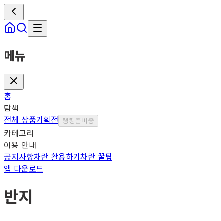
메뉴
홈
탐색
전체 상품
기획전
랭킹
준비중
카테고리
이용 안내
공지사항
차란 활용하기
차란 꿀팁
앱 다운로드
반지