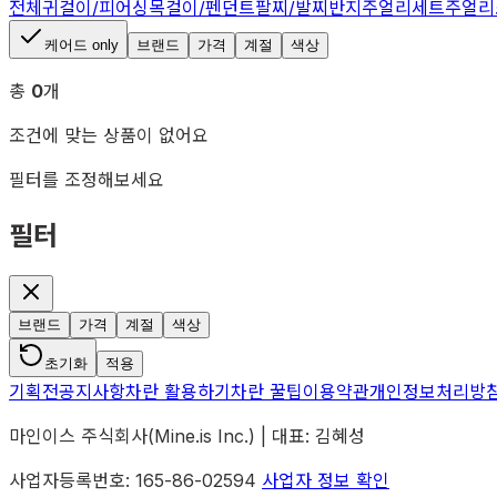
전체
귀걸이/피어싱
목걸이/펜던트
팔찌/발찌
반지
주얼리세트
주얼리
케어드 only
브랜드
가격
계절
색상
총
0
개
조건에 맞는 상품이 없어요
필터를 조정해보세요
필터
브랜드
가격
계절
색상
초기화
적용
기획전
공지사항
차란 활용하기
차란 꿀팁
이용약관
개인정보처리방
마인이스 주식회사(Mine.is Inc.) | 대표: 김혜성
사업자등록번호: 165-86-02594
사업자 정보 확인