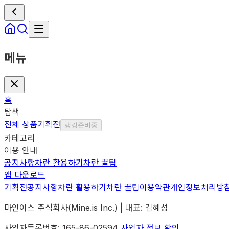
메뉴
홈
탐색
전체 상품
기획전
랭킹
준비중
카테고리
이용 안내
공지사항
차란 활용하기
차란 꿀팁
앱 다운로드
기획전
공지사항
차란 활용하기
차란 꿀팁
이용약관
개인정보처리방
마인이스 주식회사(Mine.is Inc.) | 대표: 김혜성
사업자등록번호: 165-86-02594
사업자 정보 확인